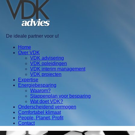
De ideale partner voor u!
Home
Over VDK
VDK advisering
VDK opleidingen
VDK interim management
VDK projecten
Expertise
Energiebesparing
Waarom?
Stappenplan voor besparing
Wat doet VDK?
Onderscheidend vermogen
Comfortabel klimaat
People, Planet, Profit
Contact