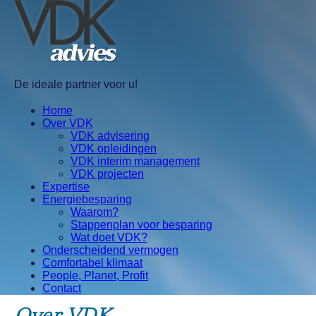
De ideale partner voor u!
Home
Over VDK
VDK advisering
VDK opleidingen
VDK interim management
VDK projecten
Expertise
Energiebesparing
Waarom?
Stappenplan voor besparing
Wat doet VDK?
Onderscheidend vermogen
Comfortabel klimaat
People, Planet, Profit
Contact